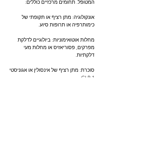
המטופל. תחומים מרכזיים כוללים:
אונקולוגיה: מתן רציף או תקופתי של 
כימותרפיה או תרופות סיוע.
מחלות אוטואימוניות: ביולוגיים לדלקת 
מפרקים, פסוריאזיס או מחלות מעי 
דלקתיות.
סוכרת: מתן רציף של אינסולין או אגוניסטי 
GLP-1.
ניהול כאב: תרופות ארוכות טווח לכאב 
כרוני.
המזריקים מאפשרים למטופלים להמשיך 
בשגרת חייהם תוך שמירה על טיפול מדויק 
ומוריד את הצורך בביקורים תכופים
0